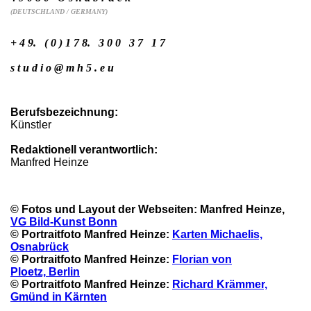
(DEUTSCHLAND / GERMANY)
+ 4 9. ( 0 ) 1 7 8. 3 0 0 3 7 1 7
s t u d i o @ m h 5 . e u
Berufsbezeichnung:
Künstler
Redaktionell verantwortlich:
Manfred Heinze
© Fotos und Layout der Webseiten: Manfred Heinze,
VG Bild-Kunst
Bonn
© Portraitfoto Manfred Heinze:
Karten Michaelis,
Osnabrück
© Portraitfoto Manfred Heinze:
Florian von
Ploetz,
Berlin
© Portraitfoto Manfred Heinze:
Richard Krämmer,
Gmünd in Kärnten