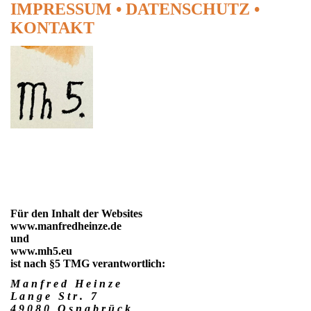
IMPRESSUM • DATENSCHUTZ •
KONTAKT
Für den Inhalt der Websites
www.manfredheinze.de
und
www.mh5.eu
ist nach §5 TMG verantwortlich:
M a n f r e d H e i n z e
L a n g e S t r . 7
4 9 0 8 0 O s n a b r ü c k