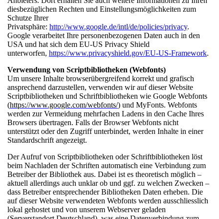
Anbieters. Dort erhalten Sie auch weitere Informationen zu Ihren
diesbezüglichen Rechten und Einstellungsmöglichkeiten zum
Schutze Ihrer
Privatsphäre:
http://www.google.de/intl/de/policies/privacy
.
Google verarbeitet Ihre personenbezogenen Daten auch in den
USA und hat sich dem EU-US Privacy Shield
unterworfen,
https://www.privacyshield.gov/EU-US-Framework
.
Verwendung von Scriptbibliotheken (Webfonts)
Um unsere Inhalte browserübergreifend korrekt und grafisch
ansprechend darzustellen, verwenden wir auf dieser Website
Scriptbibliotheken und Schriftbibliotheken wie Google Webfonts
(
https://www.google.com/webfonts/
) und MyFonts. Webfonts
werden zur Vermeidung mehrfachen Ladens in den Cache Ihres
Browsers übertragen. Falls der Browser Webfonts nicht
unterstützt oder den Zugriff unterbindet, werden Inhalte in einer
Standardschrift angezeigt.
Der Aufruf von Scriptbibliotheken oder Schriftbibliotheken löst
beim Nachladen der Schriften automatisch eine Verbindung zum
Betreiber der Bibliothek aus. Dabei ist es theoretisch möglich –
aktuell allerdings auch unklar ob und ggf. zu welchen Zwecken –
dass Betreiber entsprechender Bibliotheken Daten erheben. Die
auf dieser Website verwendeten Webfonts werden ausschliesslich
lokal gehostet und von unserem Webserver geladen
(Serverstandort Deutschland), was eine Datenverbindung zum